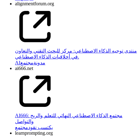
alignmentforum.org
منتدى توجيه الذكاء الاصطناعي: مركز للبحث التقني والتعاون
في أخلاقيات الذكاء الاصطناعي.
مدونة
مجتمع
AI
ai666.net
AI666: مجتمع الذكاء الاصطناعي النهائي للتعلم والربح
والتواصل
يكتسب نقود
مجتمع
learnprompting.org