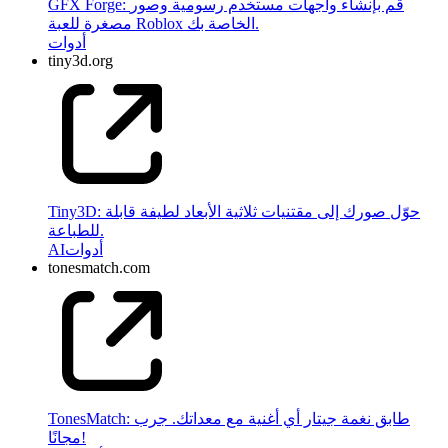
GFX Forge: قم بإنشاء واجهات مستخدم رسومية وصور
مصغرة للعبة Roblox الخاصة بك.
أدوات
tiny3d.org
Tiny3D: حوّل صورك إلى مقتنيات ثلاثية الأبعاد لطيفة قابلة
للطباعة.
أدوات
AI
tonesmatch.com
TonesMatch: طابق نغمة جيتار أي أغنية مع معداتك. جرب
مجانًا!