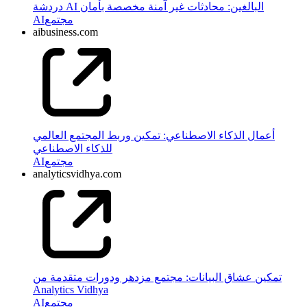
دردشة AI البالغين: محادثات غير آمنة مخصصة بأمان
مجتمع
AI
aibusiness.com
أعمال الذكاء الاصطناعي: تمكين وربط المجتمع العالمي
للذكاء الاصطناعي
مجتمع
AI
analyticsvidhya.com
تمكين عشاق البيانات: مجتمع مزدهر ودورات متقدمة من
Analytics Vidhya
مجتمع
AI