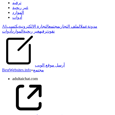
ترفيه
غير ربحية
الموارد
أدوات
مدونة
عمل
الملف التجاري
مجتمع
التجارة الإلكترونية
يكتسب
AI
نقود
ترفيه
غير ربحية
الموارد
أدوات
أرسل موقع الويب
مجتمع
»
BestWebsites.info
adultaichat.com