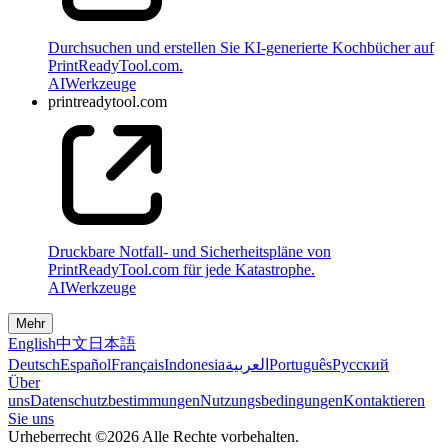
Durchsuchen und erstellen Sie KI-generierte Kochbücher auf
PrintReadyTool.com.
AI
Werkzeuge
printreadytool.com
Druckbare Notfall- und Sicherheitspläne von
PrintReadyTool.com für jede Katastrophe.
AI
Werkzeuge
Mehr
English
中文
日本語
Deutsch
Español
Français
Indonesia
العربية
Português
Pусский
Über
uns
Datenschutzbestimmungen
Nutzungsbedingungen
Kontaktieren
Sie uns
Urheberrecht ©2026 Alle Rechte vorbehalten.