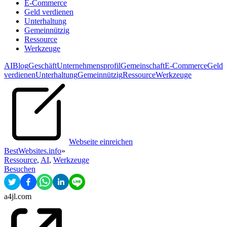
E-Commerce
Geld verdienen
Unterhaltung
Gemeinnützig
Ressource
Werkzeuge
AI
Blog
Geschäft
Unternehmensprofil
Gemeinschaft
E-Commerce
Geld
verdienen
Unterhaltung
Gemeinnützig
Ressource
Werkzeuge
Webseite einreichen
BestWebsites.info
»
Ressource
,
AI
,
Werkzeuge
Besuchen
a4jl.com