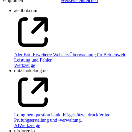
Empfohlen
Webseite einreichen
alertbot.com
AlertBot: Erweiterte Website-Überwachung für Betriebszeit,
Leistung und Fehler.
Werkzeuge
quiz.luokelong.net
Lomgmen question bank: KI-gestützte, druckfertige
Prüfungserstellung und -verwaltung.
AI
Werkzeuge
gfxforge.io