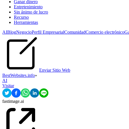
Ganar dinero
Entretenimiento
Sin ánimo de lucro
Recurso
Herramientas
AI
Blog
Negocio
Perfil Empresarial
Comunidad
Comercio electrónico
Ga
Enviar Sitio Web
BestWebsites.info
»
AI
Visitar
fastimage.ai