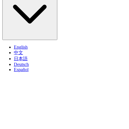
English
中文
日本語
Deutsch
Español