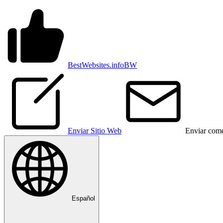
BestWebsites.info
BW
Enviar Sitio Web
Enviar come
Español