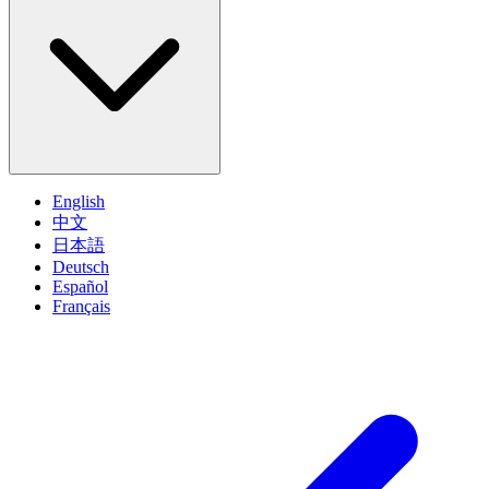
English
中文
日本語
Deutsch
Español
Français