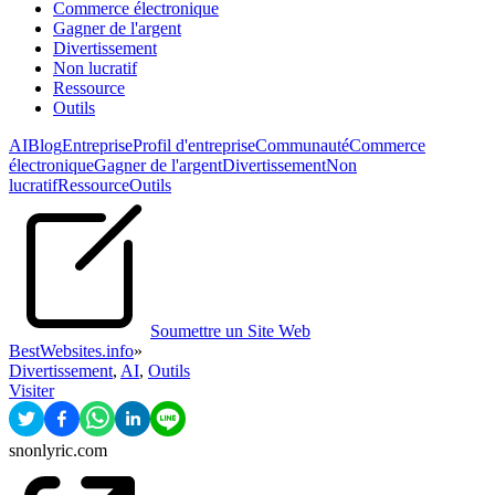
Commerce électronique
Gagner de l'argent
Divertissement
Non lucratif
Ressource
Outils
AI
Blog
Entreprise
Profil d'entreprise
Communauté
Commerce
électronique
Gagner de l'argent
Divertissement
Non
lucratif
Ressource
Outils
Soumettre un Site Web
BestWebsites.info
»
Divertissement
,
AI
,
Outils
Visiter
snonlyric.com