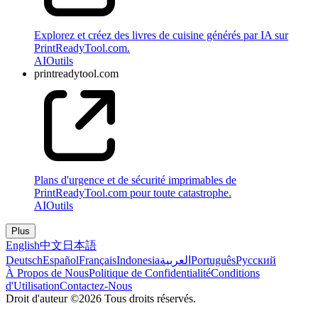
Explorez et créez des livres de cuisine générés par IA sur
PrintReadyTool.com.
AI
Outils
printreadytool.com
Plans d'urgence et de sécurité imprimables de
PrintReadyTool.com pour toute catastrophe.
AI
Outils
Plus
English
中文
日本語
Deutsch
Español
Français
Indonesia
العربية
Português
Pусский
À Propos de Nous
Politique de Confidentialité
Conditions
d'Utilisation
Contactez-Nous
Droit d'auteur ©2026 Tous droits réservés.