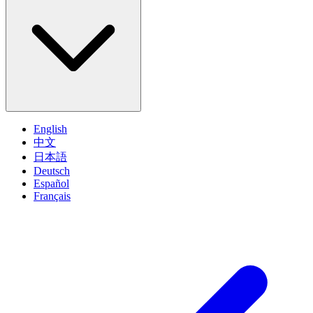
English
中文
日本語
Deutsch
Español
Français