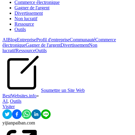
Commerce électronique
Gagner de l'argent
Divertissement
Non lucratif
Ressource
Outils
AI
Blog
Entreprise
Profil d'entreprise
Communauté
Commerce
électronique
Gagner de l'argent
Divertissement
Non
lucratif
Ressource
Outils
Soumettre un Site Web
BestWebsites.info
»
AI
,
Outils
Visiter
yijianpaiban.com