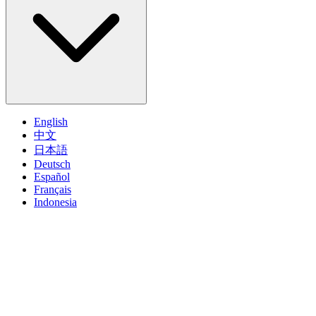
English
中文
日本語
Deutsch
Español
Français
Indonesia