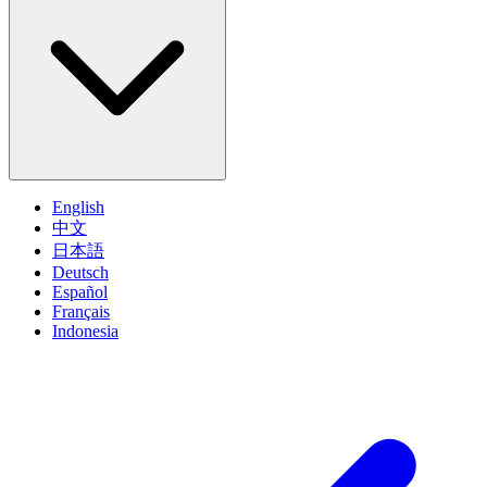
English
中文
日本語
Deutsch
Español
Français
Indonesia