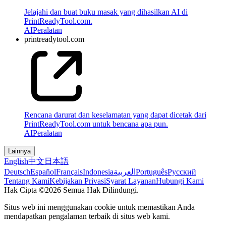
Jelajahi dan buat buku masak yang dihasilkan AI di
PrintReadyTool.com.
AI
Peralatan
printreadytool.com
Rencana darurat dan keselamatan yang dapat dicetak dari
PrintReadyTool.com untuk bencana apa pun.
AI
Peralatan
Lainnya
English
中文
日本語
Deutsch
Español
Français
Indonesia
العربية
Português
Pусский
Tentang Kami
Kebijakan Privasi
Syarat Layanan
Hubungi Kami
Hak Cipta ©2026 Semua Hak Dilindungi.
Situs web ini menggunakan cookie untuk memastikan Anda
mendapatkan pengalaman terbaik di situs web kami.