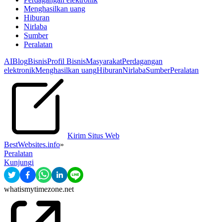
Menghasilkan uang
Hiburan
Nirlaba
Sumber
Peralatan
AI
Blog
Bisnis
Profil Bisnis
Masyarakat
Perdagangan
elektronik
Menghasilkan uang
Hiburan
Nirlaba
Sumber
Peralatan
Kirim Situs Web
BestWebsites.info
»
Peralatan
Kunjungi
whatismytimezone.net