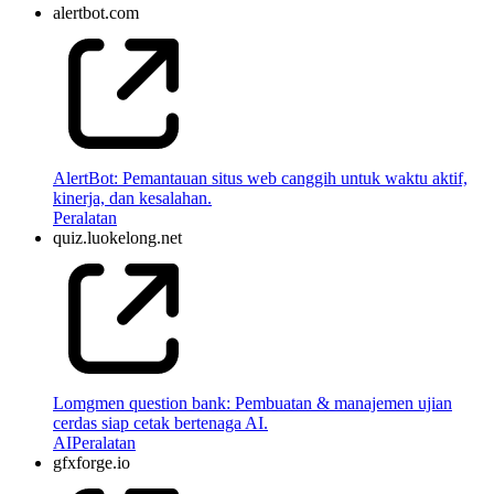
alertbot.com
AlertBot: Pemantauan situs web canggih untuk waktu aktif,
kinerja, dan kesalahan.
Peralatan
quiz.luokelong.net
Lomgmen question bank: Pembuatan & manajemen ujian
cerdas siap cetak bertenaga AI.
AI
Peralatan
gfxforge.io