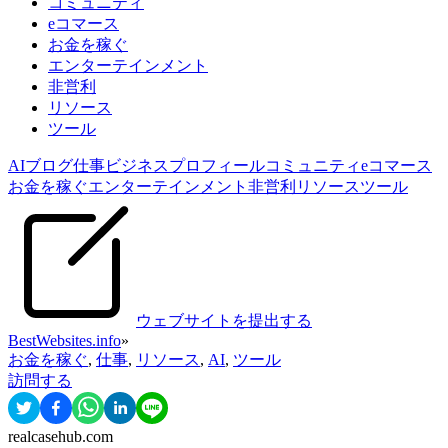
コミュニティ
eコマース
お金を稼ぐ
エンターテインメント
非営利
リソース
ツール
AI
ブログ
仕事
ビジネスプロフィール
コミュニティ
eコマース
お金を稼ぐ
エンターテインメント
非営利
リソース
ツール
ウェブサイトを提出する
BestWebsites.info
»
お金を稼ぐ
,
仕事
,
リソース
,
AI
,
ツール
訪問する
realcasehub.com