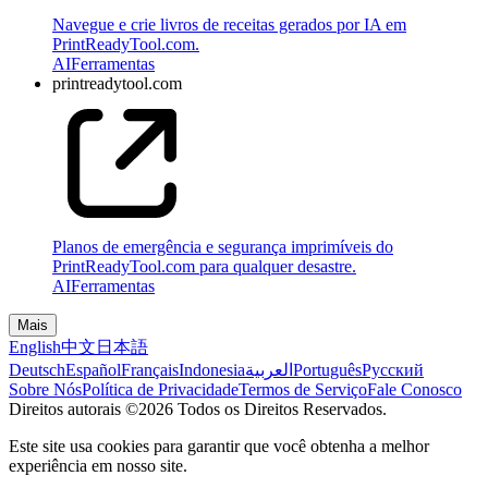
Navegue e crie livros de receitas gerados por IA em
PrintReadyTool.com.
AI
Ferramentas
printreadytool.com
Planos de emergência e segurança imprimíveis do
PrintReadyTool.com para qualquer desastre.
AI
Ferramentas
Mais
English
中文
日本語
Deutsch
Español
Français
Indonesia
العربية
Português
Pусский
Sobre Nós
Política de Privacidade
Termos de Serviço
Fale Conosco
Direitos autorais ©2026 Todos os Direitos Reservados.
Este site usa cookies para garantir que você obtenha a melhor
experiência em nosso site.