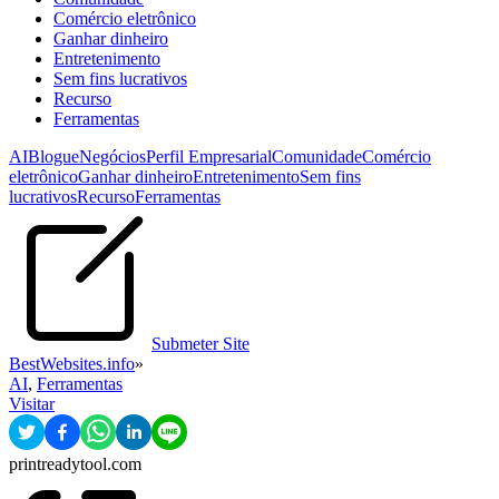
Comércio eletrônico
Ganhar dinheiro
Entretenimento
Sem fins lucrativos
Recurso
Ferramentas
AI
Blogue
Negócios
Perfil Empresarial
Comunidade
Comércio
eletrônico
Ganhar dinheiro
Entretenimento
Sem fins
lucrativos
Recurso
Ferramentas
Submeter Site
BestWebsites.info
»
AI
,
Ferramentas
Visitar
printreadytool.com