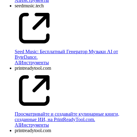
AI
Инструменты
seedmusic.tech
Seed Music: Бесплатный Генератор Музыки AI от
ByteDance.
AI
Инструменты
printreadytool.com
Просматривайте и создавайте кулинарные книги,
созданные ИИ, на PrintReadyTool.com.
AI
Инструменты
printreadytool.com