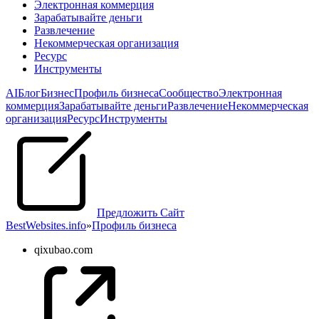
Электронная коммерция
Зарабатывайте деньги
Развлечение
Некоммерческая организация
Pесурс
Инструменты
AI
Блог
Бизнес
Профиль бизнеса
Сообщество
Электронная
коммерция
Зарабатывайте деньги
Развлечение
Некоммерческая
организация
Pесурс
Инструменты
Предложить Сайт
BestWebsites.info
»
Профиль бизнеса
qixubao.com