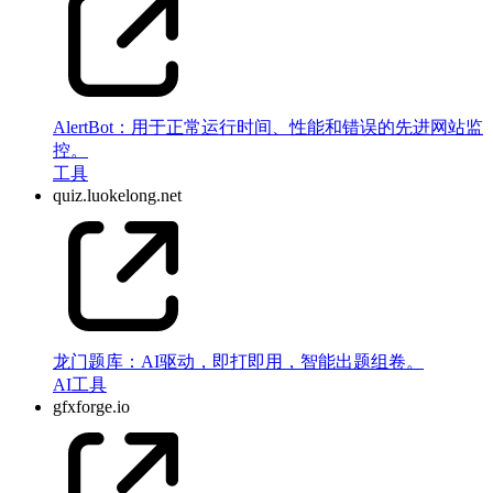
AlertBot：用于正常运行时间、性能和错误的先进网站监
控。
工具
quiz.luokelong.net
龙门题库：AI驱动，即打即用，智能出题组卷。
AI
工具
gfxforge.io