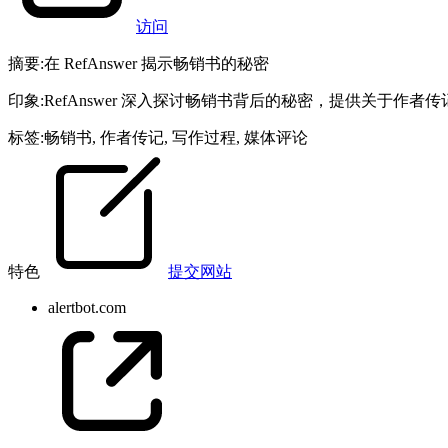
访问
摘要
:
在 RefAnswer 揭示畅销书的秘密
印象
:
RefAnswer 深入探讨畅销书背后的秘密，提供关
标签
:
畅销书
,
作者传记
,
写作过程
,
媒体评论
特色
提交网站
alertbot.com