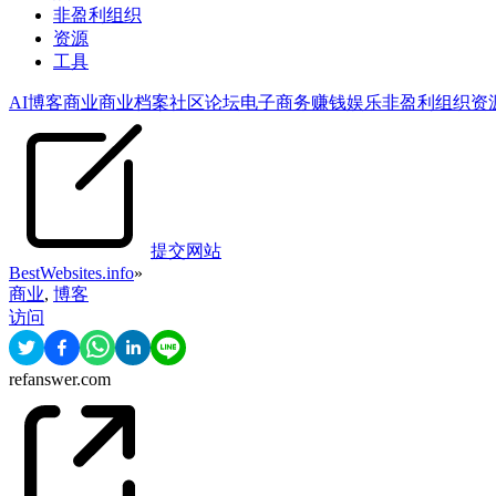
非盈利组织
资源
工具
AI
博客
商业
商业档案
社区论坛
电子商务
赚钱
娱乐
非盈利组织
资
提交网站
BestWebsites.info
»
商业
,
博客
访问
refanswer.com