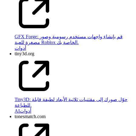
GFX Forge: قم بإنشاء واجهات مستخدم رسومية وصور
مصغرة للعبة Roblox الخاصة بك.
أدوات
tiny3d.org
Tiny3D: حوّل صورك إلى مقتنيات ثلاثية الأبعاد لطيفة قابلة
للطباعة.
أدوات
AI
tonesmatch.com