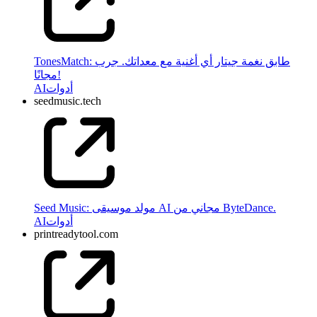
TonesMatch: طابق نغمة جيتار أي أغنية مع معداتك. جرب
مجانًا!
أدوات
AI
seedmusic.tech
Seed Music: مولد موسيقى AI مجاني من ByteDance.
أدوات
AI
printreadytool.com