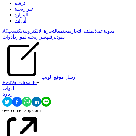
ترفيه
غير ربحية
الموارد
أدوات
مدونة
عمل
الملف التجاري
مجتمع
التجارة الإلكترونية
يكتسب
AI
نقود
ترفيه
غير ربحية
الموارد
أدوات
أرسل موقع الويب
BestWebsites.info
»
أدوات
زيارة
overcomer-app.com