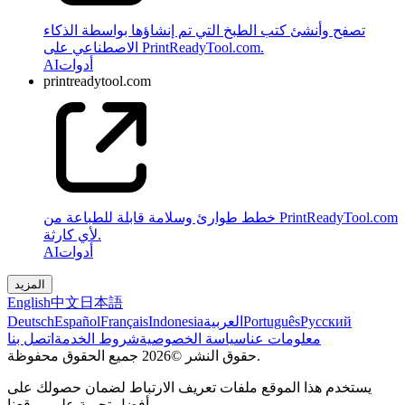
تصفح وأنشئ كتب الطبخ التي تم إنشاؤها بواسطة الذكاء
الاصطناعي على PrintReadyTool.com.
أدوات
AI
printreadytool.com
خطط طوارئ وسلامة قابلة للطباعة من PrintReadyTool.com
لأي كارثة.
أدوات
AI
المزيد
English
中文
日本語
Pусский
Português
العربية
Indonesia
Français
Español
Deutsch
معلومات عنا
سياسة الخصوصية
شروط الخدمة
اتصل بنا
حقوق النشر ©2026 جميع الحقوق محفوظة.
يستخدم هذا الموقع ملفات تعريف الارتباط لضمان حصولك على
أفضل تجربة على موقعنا.