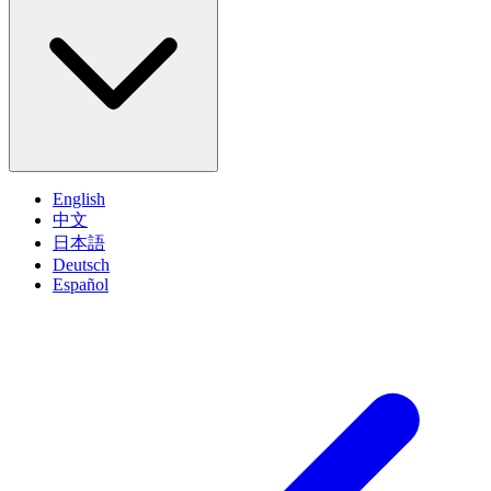
English
中文
日本語
Deutsch
Español