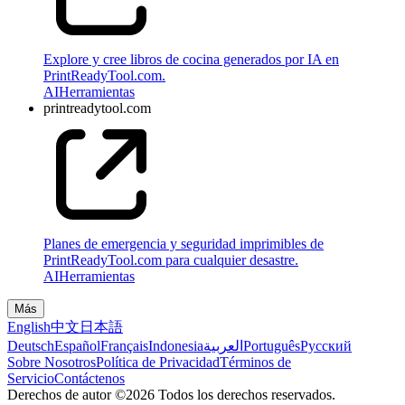
Explore y cree libros de cocina generados por IA en
PrintReadyTool.com.
AI
Herramientas
printreadytool.com
Planes de emergencia y seguridad imprimibles de
PrintReadyTool.com para cualquier desastre.
AI
Herramientas
Más
English
中文
日本語
Deutsch
Español
Français
Indonesia
العربية
Português
Pусский
Sobre Nosotros
Política de Privacidad
Términos de
Servicio
Contáctenos
Derechos de autor ©2026 Todos los derechos reservados.