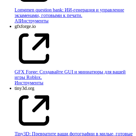
Lomgmen question bank: ИИ-генерация и управление
экзаменами, готовыми к печати.
AI
Инструменты
gfxforge.io
GFX Forge: Создавайте GUI и миниатюры для вашей
игры Roblox.
Инструменты
tiny3d.org
Tiny3D: Превратите ваши фотографии в милые, готовые