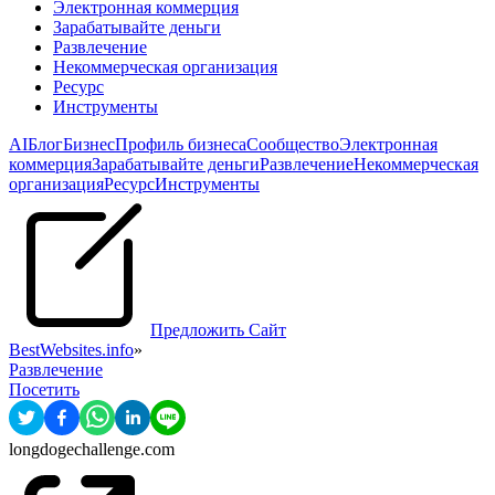
Электронная коммерция
Зарабатывайте деньги
Развлечение
Некоммерческая организация
Pесурс
Инструменты
AI
Блог
Бизнес
Профиль бизнеса
Сообщество
Электронная
коммерция
Зарабатывайте деньги
Развлечение
Некоммерческая
организация
Pесурс
Инструменты
Предложить Сайт
BestWebsites.info
»
Развлечение
Посетить
longdogechallenge.com