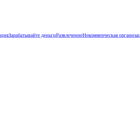
рция
Зарабатывайте деньги
Развлечение
Некоммерческая организа