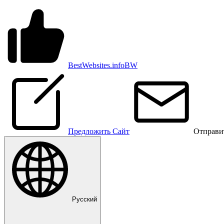
BestWebsites.info
BW
Предложить Сайт
Отправи
Pусский