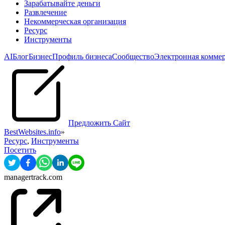
Зарабатывайте деньги
Развлечение
Некоммерческая организация
Pесурс
Инструменты
AI
Блог
Бизнес
Профиль бизнеса
Сообщество
Электронная комме
Предложить Сайт
BestWebsites.info
»
Pесурс
,
Инструменты
Посетить
managertrack.com