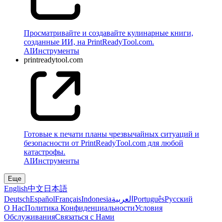
Просматривайте и создавайте кулинарные книги,
созданные ИИ, на PrintReadyTool.com.
AI
Инструменты
printreadytool.com
Готовые к печати планы чрезвычайных ситуаций и
безопасности от PrintReadyTool.com для любой
катастрофы.
AI
Инструменты
Еще
English
中文
日本語
Deutsch
Español
Français
Indonesia
العربية
Português
Pусский
О Нас
Политика Конфиденциальности
Условия
Обслуживания
Связаться с Нами