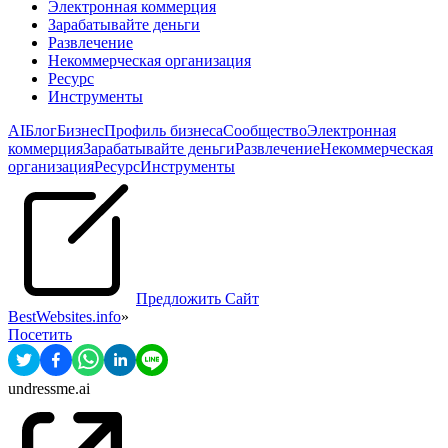
Электронная коммерция
Зарабатывайте деньги
Развлечение
Некоммерческая организация
Pесурс
Инструменты
AI
Блог
Бизнес
Профиль бизнеса
Сообщество
Электронная
коммерция
Зарабатывайте деньги
Развлечение
Некоммерческая
организация
Pесурс
Инструменты
Предложить Сайт
BestWebsites.info
»
Посетить
undressme.ai