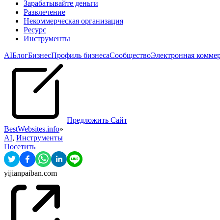
Зарабатывайте деньги
Развлечение
Некоммерческая организация
Pесурс
Инструменты
AI
Блог
Бизнес
Профиль бизнеса
Сообщество
Электронная комме
Предложить Сайт
BestWebsites.info
»
AI
,
Инструменты
Посетить
yijianpaiban.com