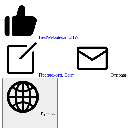
BestWebsites.info
BW
Предложить Сайт
Отправи
Pусский