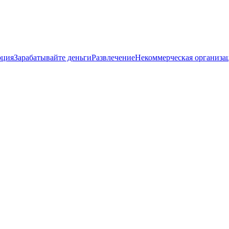
рция
Зарабатывайте деньги
Развлечение
Некоммерческая организа