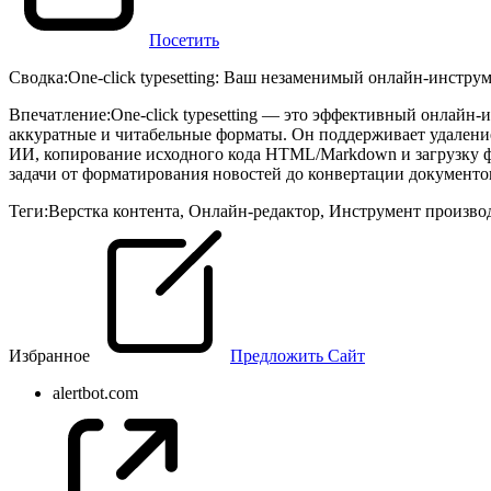
Посетить
Сводка
:
One-click typesetting: Ваш незаменимый онлайн-инстру
Впечатление
:
One-click typesetting — это эффективный онлайн-
аккуратные и читабельные форматы. Он поддерживает удаление
ИИ, копирование исходного кода HTML/Markdown и загрузку ф
задачи от форматирования новостей до конвертации документо
Теги
:
Верстка контента
,
Онлайн-редактор
,
Инструмент произво
Избранное
Предложить Сайт
alertbot.com